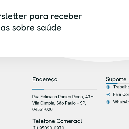
sletter para receber
cas sobre saúde
Endereço
Suporte
Trabalh
Fale Co
Rua Feliciana Panieri Ricco, 43 –
WhatsA
Vila Olímpia, São Paulo – SP,
04551-020
Telefone Comercial
(11) 95090-0970