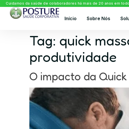
Cuidamos da saúde de colaboradores há mais de 20 anos em todo 
Início
Sobre Nós
Sol
Tag:
quick mass
produtividade
O impacto da Quick