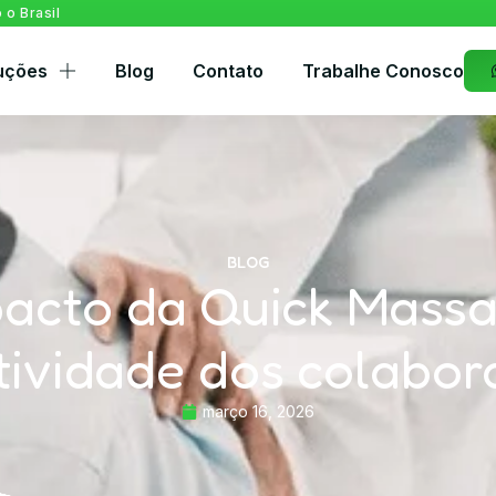
o Brasil
uções
Blog
Contato
Trabalhe Conosco
BLOG
acto da Quick Mass
tividade dos colabor
março 16, 2026