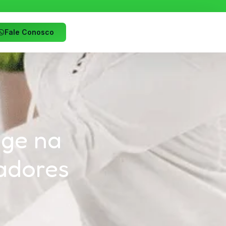
Fale Conosco
age na
adores