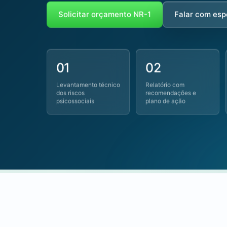
Solicitar orçamento NR-1
Falar com esp
01
02
Levantamento técnico
Relatório com
dos riscos
recomendações e
psicossociais
plano de ação