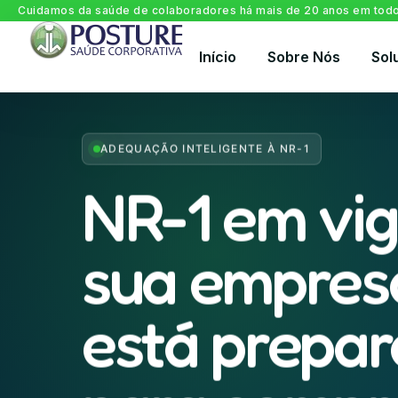
Cuidamos da saúde de colaboradores há mais de 20 anos em todo 
Início
Sobre Nós
Sol
ADEQUAÇÃO INTELIGENTE À NR-1
NR-1 em vig
sua empres
está prepa