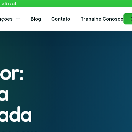
o Brasil
uções
Blog
Contato
Trabalhe Conosco
or:
a
rada