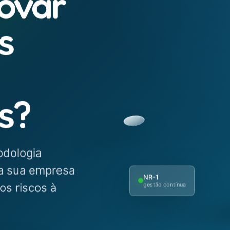
ovar
s
s?
MAPA PSICOSSOCIAL
D
st
m
nt
odologia
ia sua empresa
72
NR-1
os riscos à
gestão contínua