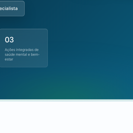
ecialista
03
Ações integradas de
saúde mental e bem-
estar