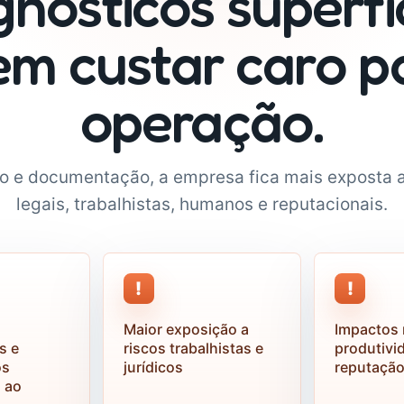
gnósticos superfic
m custar caro p
operação.
 e documentação, a empresa fica mais exposta 
legais, trabalhistas, humanos e reputacionais.
!
!
Maior exposição a
Impactos 
s e
riscos trabalhistas e
produtivi
os
jurídicos
reputaçã
 ao