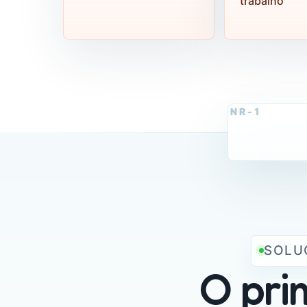
trabalho
SOLU
O pri