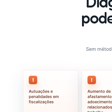
Dia
pode
Sem método
!
!
Autuações e
Aumento de
penalidades em
afastamento
fiscalizações
adoeciment
relacionados