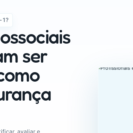
-1?
cossociais
am ser
 como
urança
ficar, avaliar e