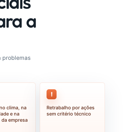
iais
ara a
a problemas
!
no clima, na
Retrabalho por ações
dade e na
sem critério técnico
o da empresa