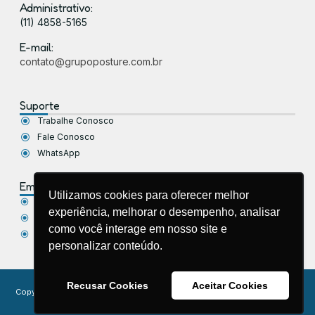
Administrativo:
(11) 4858-5165
E-mail:
contato@grupoposture.com.br
Suporte
Trabalhe Conosco
Fale Conosco
WhatsApp
Empresa
Utilizamos cookies para oferecer melhor
Sobre Nós
experiência, melhorar o desempenho, analisar
Política de Privacidade
como você interage em nosso site e
Blog
personalizar conteúdo.
Recusar Cookies
Aceitar Cookies
Copyright © 2026 Grupo Posture – Saúde Corporativa. Todos os direitos
reservados.