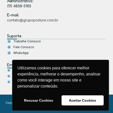
Administrativo:
(11) 4858-5165
E-mail:
contato@grupoposture.com.br
Suporte
Trabalhe Conosco
Fale Conosco
WhatsApp
Empresa
Utilizamos cookies para oferecer melhor
Sobre Nós
experiência, melhorar o desempenho, analisar
Política de Privacidade
como você interage em nosso site e
Blog
personalizar conteúdo.
Recusar Cookies
Aceitar Cookies
Copyright © 2026 Grupo Posture – Saúde Corporativa. Todos os direitos
reservados.