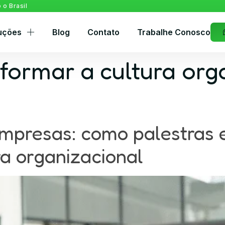
o Brasil
uções
Blog
Contato
Trabalhe Conosco
formar a cultura org
mpresas: como palestras
ra organizacional