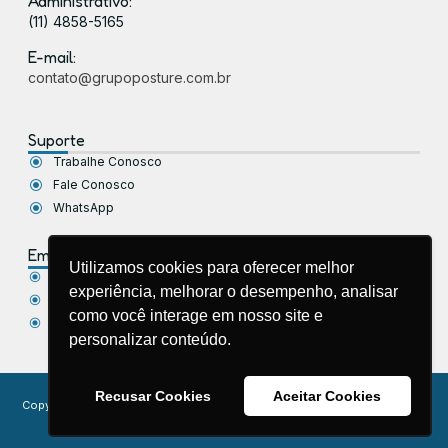
Administrativo:
(11) 4858-5165
E-mail:
contato@grupoposture.com.br
Suporte
Trabalhe Conosco
Fale Conosco
WhatsApp
Empresa
Utilizamos cookies para oferecer melhor
Sobre Nós
experiência, melhorar o desempenho, analisar
Política de Privacidade
como você interage em nosso site e
Blog
personalizar conteúdo.
Recusar Cookies
Aceitar Cookies
Copyright © 2026 Grupo Posture – Saúde Corporativa. Todos os direitos
reservados.