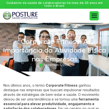
Cuidamos da saúde de colaboradores há mais de 20 anos em
todo o Brasil
Trabalhe Conosco
BLOG
,
SAÚDE CORPORATIVA
Corporate Fitness: A
Importância da Atividade Física
nas Empresas
dezembro 5, 2025
Nos últimos anos, o termo
Corporate Fitness
ganhou
destaque nas empresas que buscam impulsionar resultados
através de estratégias de bem-estar e saúde. O movimento
deixou de ser uma tendência e se tornou uma
ferramenta
essencial para elevar produtividade, engajamento e
satisfação dos colaboradores
. Em um cenário no qual as